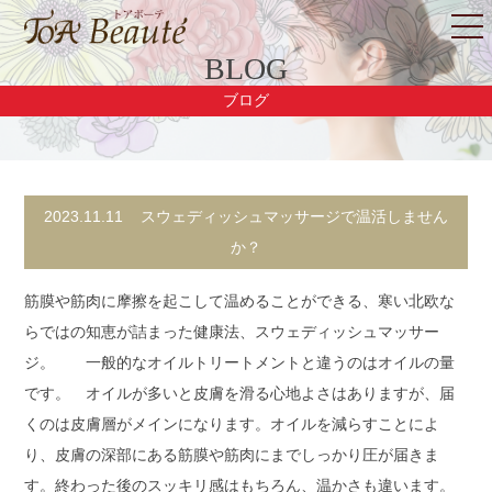
BLOG
ブログ
2023.11.11
スウェディッシュマッサージで温活しません
か？
筋膜や筋肉に摩擦を起こして温めることができる、寒い北欧な
らではの知恵が詰まった健康法、スウェディッシュマッサー
ジ。 一般的なオイルトリートメントと違うのはオイルの量
です。 オイルが多いと皮膚を滑る心地よさはありますが、届
くのは皮膚層がメインになります。オイルを減らすことによ
り、皮膚の深部にある筋膜や筋肉にまでしっかり圧が届きま
す。終わった後のスッキリ感はもちろん、温かさも違います。